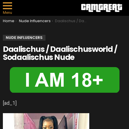
Menu
You are here:
Home
Nude Influencers
Daalischus / Daalischusworld / Sodaalischus Nude
NUDE INFLUENCERS
Daalischus / Daalischusworld /
Sodaalischus Nude
[ad_1]